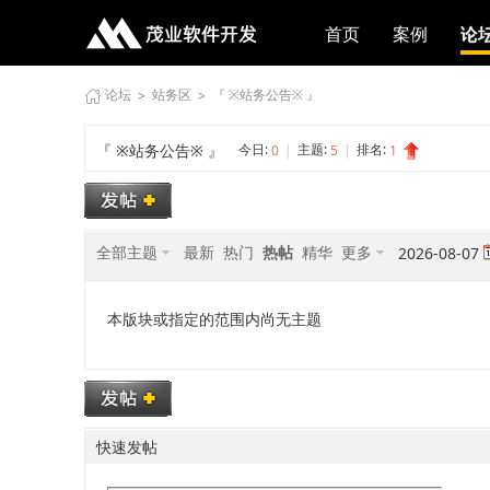
首页
案例
论
论坛
站务区
『 ※站务公告※ 』
>
>
『 ※站务公告※ 』
今日:
主题:
排名:
0
|
5
|
1
全部主题
最新
热门
热帖
精华
更多
2026-08-07
本版块或指定的范围内尚无主题
快速发帖