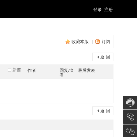
登录
注册
收藏本版
|
订阅
返 回
新窗
作者
回复/查
最后发表
看
返 回
在线咨
询
028-